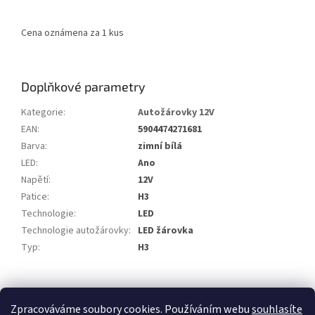
Cena oznámena za 1 kus
Doplňkové parametry
Kategorie
:
Autožárovky 12V
EAN
:
5904474271681
Barva
:
zimní bílá
LED
:
Ano
Napětí
:
12V
Patice
:
H3
Technologie
:
LED
Technologie autožárovky
:
LED žárovka
Typ
:
H3
Z
á
Zpracováváme soubory cookies. Používáním webu
souhlasíte