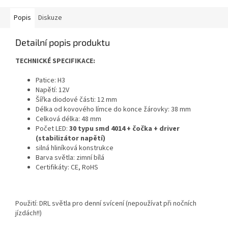
Popis
Diskuze
Detailní popis produktu
TECHNICKÉ SPECIFIKACE:
Patice: H3
Napětí: 12V
Šířka diodové části: 12 mm
Délka od kovového límce do konce žárovky: 38 mm
Celková délka: 48 mm
Počet LED:
30 typu smd 4014 + čočka + driver
(stabilizátor napětí)
silná hliníková konstrukce
Barva světla: zimní bílá
Certifikáty: CE, RoHS
Použití: DRL světla pro denní svícení (nepoužívat při nočních
jízdách!!)