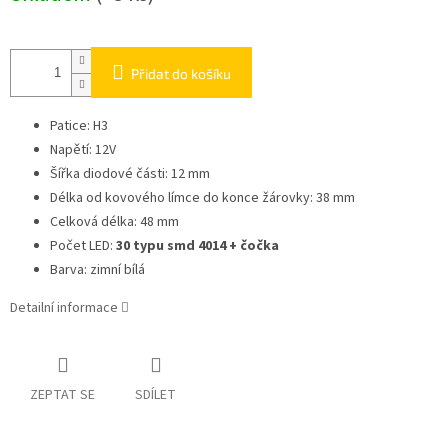
Přidat do košíku
Patice: H3
Napětí: 12V
Šířka diodové části: 12 mm
Délka od kovového límce do konce žárovky: 38 mm
Celková délka: 48 mm
Počet LED:
30 typu smd 4014 + čočka
Barva: zimní bílá
Detailní informace
ZEPTAT SE
SDÍLET