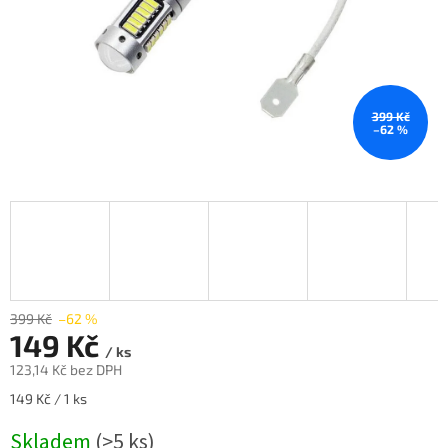
399 Kč
–62 %
399 Kč
–62 %
149 Kč
/ ks
123,14 Kč bez DPH
Měrná
149 Kč / 1 ks
cena:
Skladem
(>5 ks)