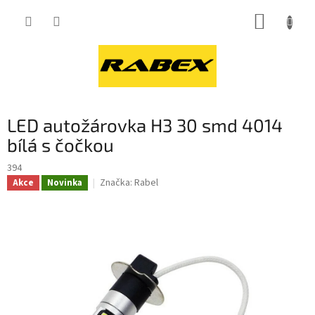
Přejít
NÁKUP
na
obsah
KOŠÍK
LED autožárovka H3 30 smd 4014
bílá s čočkou
394
Značka:
Rabel
Akce
Novinka