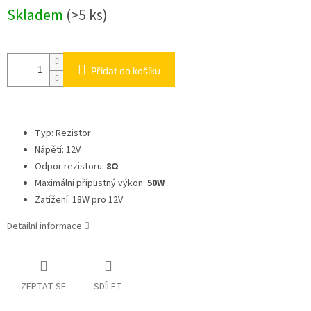
Skladem
(>5 ks)
Přidat do košíku
Typ: Rezistor
Nápětí: 12V
Odpor rezistoru:
8Ω
M
aximální přípustný výkon
:
50W
Zatížení: 18W pro 12V
Detailní informace
ZEPTAT SE
SDÍLET