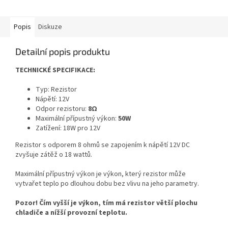
Popis
Diskuze
Detailní popis produktu
TECHNICKÉ SPECIFIKACE:
Typ: Rezistor
Nápětí: 12V
Odpor rezistoru:
8Ω
M
aximální přípustný výkon
:
50W
Zatížení: 18W pro 12V
Rezistor s odporem 8 ohmů se zapojením k nápětí 12V DC
zvyšuje zátěž o 18 wattů.
M
aximální přípustný výkon
je výkon, který rezistor může
vytvařet teplo po dlouhou dobu bez vlivu na jeho parametry.
Pozor! Čím vyšší je výkon, tím má rezistor větší plochu
chladiče a nížší provozní teplotu.