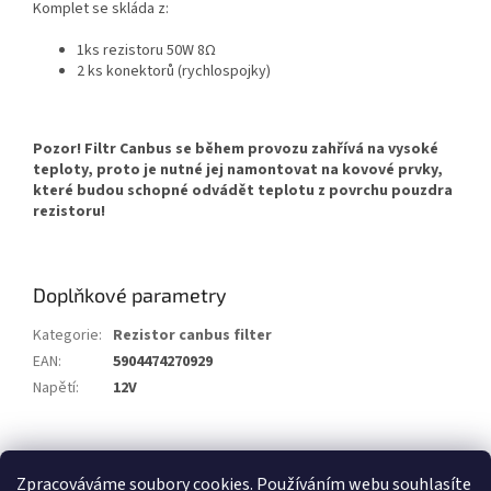
Komplet se skláda z:
1ks rezistoru 50W 8Ω
2 ks konektorů (rychlospojky)
Pozor! Filtr Canbus se během provozu zahřívá na vysoké
teploty, proto je nutné jej namontovat na kovové prvky,
které budou schopné odvádět teplotu z povrchu pouzdra
rezistoru!
Doplňkové parametry
Kategorie
:
Rezistor canbus filter
EAN
:
5904474270929
Napětí
:
12V
Z
á
Zpracováváme soubory cookies. Používáním webu
souhlasíte