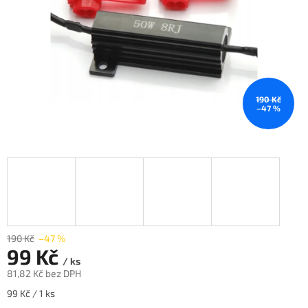
190 Kč
–47 %
190 Kč
–47 %
99 Kč
/ ks
81,82 Kč bez DPH
Měrná
99 Kč / 1 ks
cena: