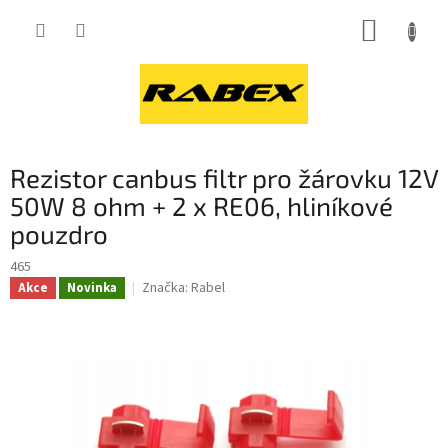
Přejít
NÁKUP
na
obsah
KOŠÍK
Rezistor canbus filtr pro žárovku 12V
50W 8 ohm + 2 x RE06, hliníkové
pouzdro
465
Značka:
Rabel
Akce
Novinka