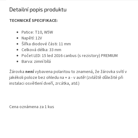
Detailní popis produktu
TECHNICKÉ SPECIFIKACE:
Patice: T10, W5W
Napětí: 12V
Šířka diodové části: 11 mm
Celková délka: 33 mm
Počet LED: 15 led 2016 canbus (s rezistory) PREMIUM
Barva: zimní bílá
Žárovka
není
vybavena polaritou to znamená, že žárovka svítí v
jakékoli poloze bez ohledu na + a - v autě! (zvláště důležité při
instalaci osvětlení dveří, zrcátka, atd.)
Cena oznámena za 1 kus