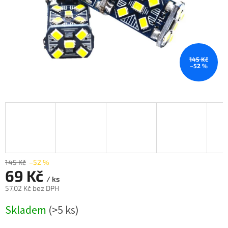
145 Kč
–52 %
145 Kč
–52 %
69 Kč
/ ks
57,02 Kč bez DPH
Měrná
Skladem
(>5 ks)
cena: