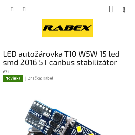
Přejít
NÁKUP
na
obsah
KOŠÍK
LED autožárovka T10 W5W 15 led
smd 2016 5T canbus stabilizátor
671
Značka:
Rabel
Novinka