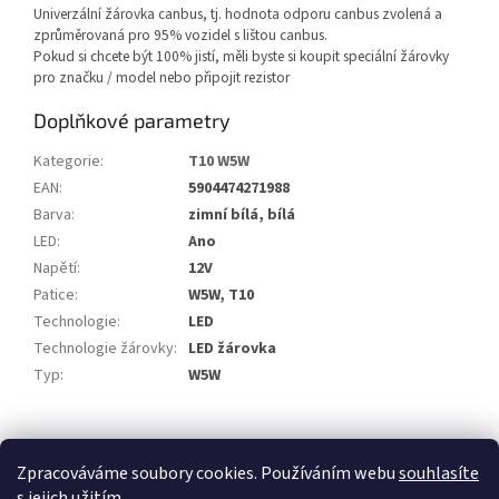
Univerzální žárovka canbus, tj. hodnota odporu canbus zvolená a
zprůměrovaná pro 95% vozidel s lištou canbus.
Pokud si chcete být 100% jistí, měli byste si koupit speciální žárovky
pro značku / model nebo připojit rezistor
Doplňkové parametry
Kategorie
:
T10 W5W
EAN
:
5904474271988
Barva
:
zimní bílá, bílá
LED
:
Ano
Napětí
:
12V
Patice
:
W5W, T10
Technologie
:
LED
Technologie žárovky
:
LED žárovka
Typ
:
W5W
Z
á
Zpracováváme soubory cookies. Používáním webu
souhlasíte
p
s jejich užitím
.