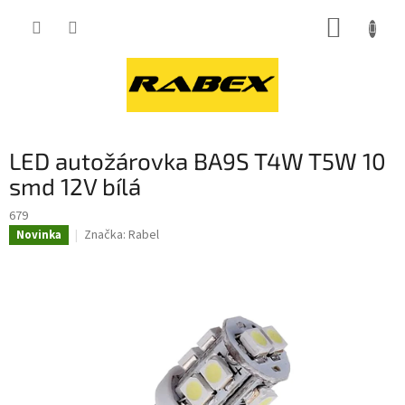
Přejít
NÁKUP
na
obsah
KOŠÍK
LED autožárovka BA9S T4W T5W 10
smd 12V bílá
679
Značka:
Rabel
Novinka