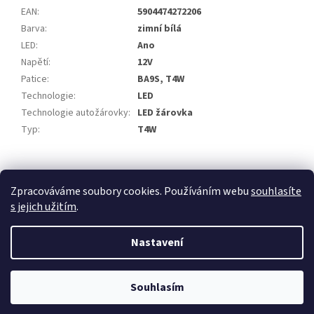
EAN
:
5904474272206
Barva
:
zimní bílá
LED
:
Ano
Napětí
:
12V
Patice
:
BA9S, T4W
Technologie
:
LED
Technologie autožárovky
:
LED žárovka
Typ
:
T4W
Z
á
Zpracováváme soubory cookies. Používáním webu
souhlasíte
p
s jejich užitím
.
a
t
Nastavení
í
Vytvořil Shoptet
Souhlasím
Copyright 2026
Rabex
. Všechna práva vyhrazena.