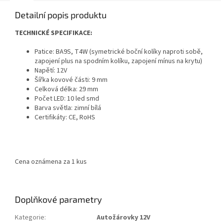
Detailní popis produktu
TECHNICKÉ SPECIFIKACE:
Patice: BA9S, T4W (symetrické boční kolíky naproti sobě,
zapojení plus na spodním kolíku, zapojení mínus na krytu)
Napětí: 12V
Šířka kovové části: 9 mm
Celková délka: 29 mm
Počet LED: 1
0 led smd
Barva světla: zimní bílá
Certifikáty: CE, RoHS
Cena oznámena za 1 kus
Doplňkové parametry
Kategorie
:
Autožárovky 12V