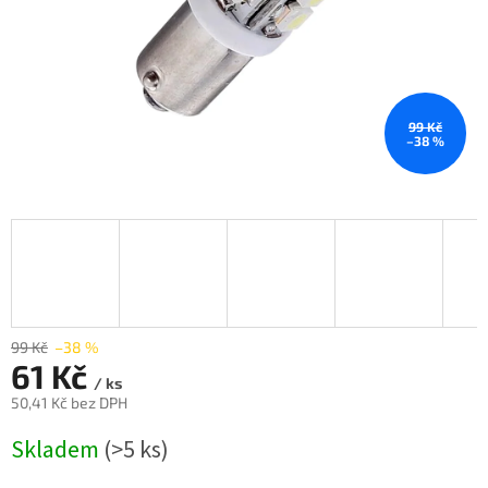
99 Kč
–38 %
99 Kč
–38 %
61 Kč
/ ks
50,41 Kč bez DPH
Měrná
Skladem
(>5 ks)
cena: