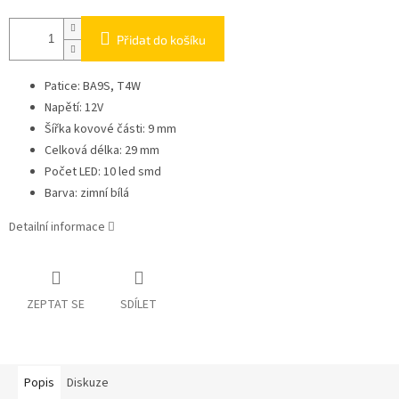
Přidat do košíku
Patice: BA9S, T4W
Napětí: 12V
Šířka kovové části: 9 mm
Celková délka: 29 mm
Počet LED: 10 led smd
Barva: zimní bílá
Detailní informace
ZEPTAT SE
SDÍLET
Popis
Diskuze