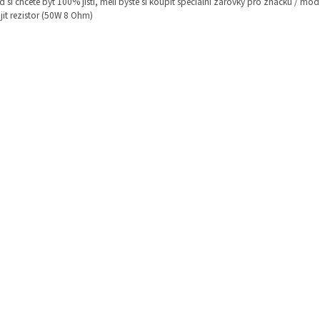
 si chcete být 100% jistí, měli byste si koupit speciální žárovky pro značku / mo
jit rezistor (50W 8 Ohm)