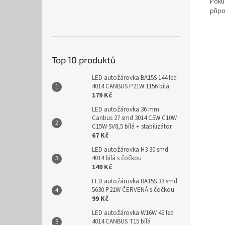
Pokud
připo
Top 10 produktů
LED autožárovka BA15S 144 led
4014 CANBUS P21W 1156 bílá
179 Kč
LED autožárovka 36 mm
Canbus 27 smd 3014 C5W C10W
C15W SV8,5 bílá + stabilizátor
67 Kč
LED autožárovka H3 30 smd
4014 bílá s čočkou
149 Kč
LED autožárovka BA15S 33 smd
5630 P21W ČERVENÁ s čočkou
99 Kč
LED autožárovka W16W 45 led
4014 CANBUS T15 bílá