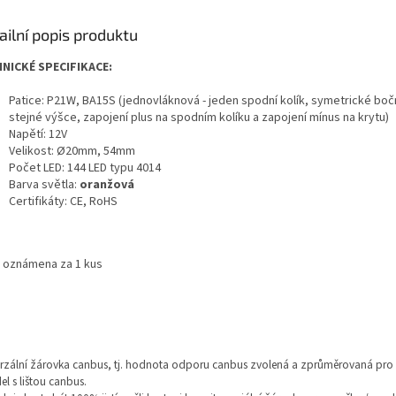
ailní popis produktu
NICKÉ SPECIFIKACE:
Patice: P21W, BA15S (jednovláknová - jeden spodní kolík, symetrické bočn
stejné výšce, zapojení plus na spodním kolíku a zapojení mínus na krytu)
Napětí: 12V
Velikost: Ø20mm, 54mm
Počet LED: 144 LED typu 4014
Barva světla:
oranžová
Certifikáty: CE, RoHS
 oznámena za 1 kus
rzální žárovka canbus, tj. hodnota odporu canbus zvolená a zprůměrovaná pr
el s lištou canbus.