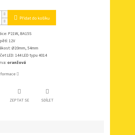
Přidat do košíku
tice: P21W, BA15S
pětí: 12V
likost: Ø20mm, 54mm
čet LED: 144 LED typu 4014
rva:
oranžová
informace
ZEPTAT SE
SDÍLET