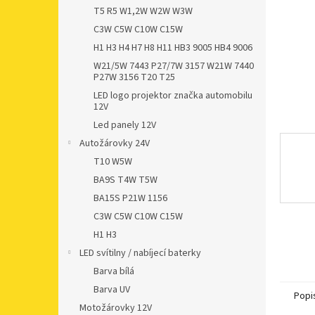
n
T5 R5 W1,2W W2W W3W
e
C3W C5W C10W C15W
l
H1 H3 H4 H7 H8 H11 HB3 9005 HB4 9006
W21/5W 7443 P27/7W 3157 W21W 7440
P27W 3156 T20 T25
LED logo projektor značka automobilu
12V
Led panely 12V
Autožárovky 24V
T10 W5W
BA9S T4W T5W
BA15S P21W 1156
C3W C5W C10W C15W
H1 H3
LED svítilny / nabíjecí baterky
Barva bílá
Barva UV
Popi
Motožárovky 12V