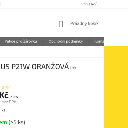
OBNÍCH ÚDAJŮ
DOPRAVA A PLATBA
Přihlášení
NÁKUPNÍ
Prázdný košík
KOŠÍK
Patice pro žárovku
Obchodní podmínky
Kontakty
NBUS P21W ORANŽOVÁ
199
18 %
 Kč
/ ks
č bez DPH
1 ks
dem
(>5 ks)