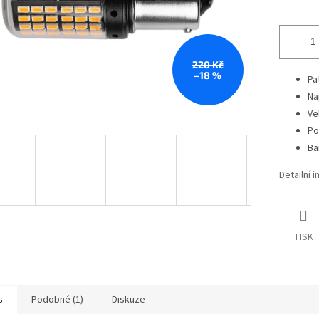
220 Kč
–18 %
Pa
Na
Ve
Po
Ba
Detailní 
TISK
s
Podobné (1)
Diskuze