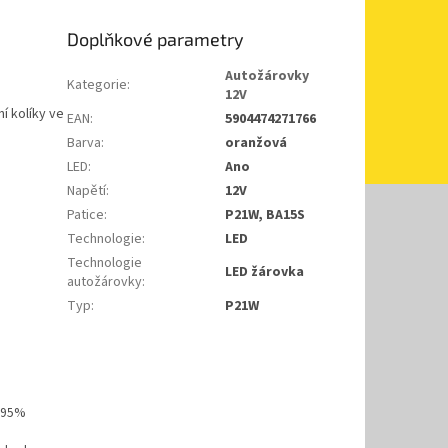
Doplňkové parametry
Autožárovky
Kategorie
:
12V
í kolíky ve
EAN
:
5904474271766
Barva
:
oranžová
LED
:
Ano
Napětí
:
12V
Patice
:
P21W, BA15S
Technologie
:
LED
Technologie
LED žárovka
autožárovky
:
Typ
:
P21W
o 95%