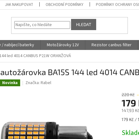
JAK NAKUPOVAT
OBCHODNÍ PODMÍNKY
PODMÍNKY OCHRANY OS
HLEDAT
y / nabíjecí baterky
Motožárovky 12V
Rezistor canbus filter
 144 led 4014 CANBUS P21W ORANŽOVÁ
 autožárovka BA15S 144 led 4014 CA
Značka:
Rabel
Novinka
220 Kč
–
179
147,93 K
Měrná
179 Kč / 
cena:
Skla