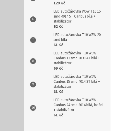
129 Kč
LED autožárovka W5W T10 15
smd 4014 5T Canbus bílá +
stabilizátor
62 Kč
LED autožárovka T10 W5W 20
smd bílá
61 Kč
LED autožárovka T10 W5W
Canbus 12 smd 3030 4T bílá +
stabilizátor
69 Kč
LED autožárovka T10 W5W
Canbus 15 smd 4014 3T bílá +
stabilizátor
61 Kč
LED autožárovka T10 W5W
Canbus 24 smd 3014 bílá, boční
+ stabilizátor
61 Kč