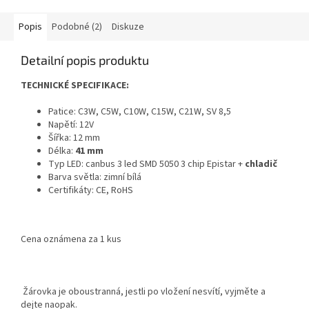
Popis
Podobné (2)
Diskuze
Detailní popis produktu
TECHNICKÉ SPECIFIKACE:
Patice: C3W, C5W, C10W, C15W, C21W, SV 8,5
Napětí: 12V
Šířka: 12 mm
Délka:
41 mm
Typ LED: canbus 3 led SMD 5050 3 chip Epistar +
chladič
Barva světla: zimní bílá
Certifikáty: CE, RoHS
Cena oznámena za 1 kus
Žárovka je oboustranná, jestli po vložení nesvítí, vyjměte a
dejte naopak.