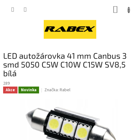
Přejít
NÁKUP
na
obsah
KOŠÍK
LED autožárovka 41 mm Canbus 3
smd 5050 C5W C10W C15W SV8,5
bílá
289
Značka:
Rabel
Akce
Novinka