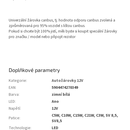
Univerzální žárovka canbus, tj. hodnota odporu canbus zvolená a
zprůměrovaná pro 95% vozidel s lištou canbus.
Pokud si chcete být 100% jistí, měli byste si koupit speciální žárovky
pro značku / model nebo připojit rezistor
Doplňkové parametry
Kategorie
:
Autožárovky 12V
EAN
:
5904474270349
Barva
:
zimní bílá
LED
:
Ano
Napětí
:
12V
C5W, C10W, C15W, C21W, C3W, SV 8,5,
Patice
:
SV8,5
Technologie
:
LED