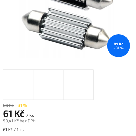
89 Kč
–31 %
89 Kč
–31 %
61 Kč
/ ks
50,41 Kč bez DPH
Měrná
61 Kč / 1 ks
cena: