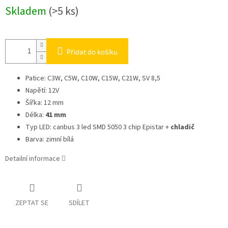
Skladem
(>5 ks)
Přidat do košíku
Patice: C3W, C5W, C10W, C15W, C21W, SV 8,5
Napětí: 12V
Šířka: 12 mm
Délka:
41 mm
Typ LED: canbus 3 led SMD 5050 3 chip Epistar +
chladič
Barva: zimní bílá
Detailní informace
ZEPTAT SE
SDÍLET