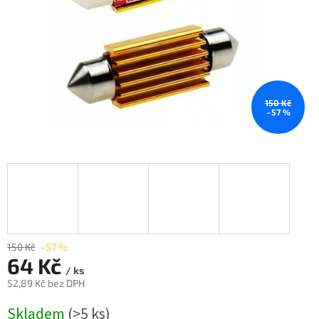
150 Kč
–57 %
150 Kč
–57 %
64 Kč
/ ks
52,89 Kč bez DPH
Měrná
Skladem
(>5 ks)
cena: