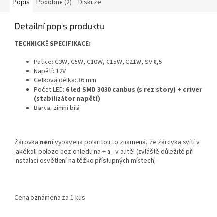
Popis
Podobné (2)
Diskuze
Detailní popis produktu
TECHNICKÉ SPECIFIKACE:
Patice: C3W, C5W, C10W, C15W, C21W, SV 8,5
Napětí: 12V
Celková délka: 36 mm
Počet LED:
6 led SMD 3030 canbus (s rezistory) + driver
(stabilizátor napětí)
Barva: zimní bílá
Žárovka
není
vybavena polaritou to znamená, že žárovka svítí v
jakékoli poloze bez ohledu na + a - v autě! (zvláště důležité při
instalaci osvětlení
na těžko přístupných
místech
)
Cena oznámena za 1 kus