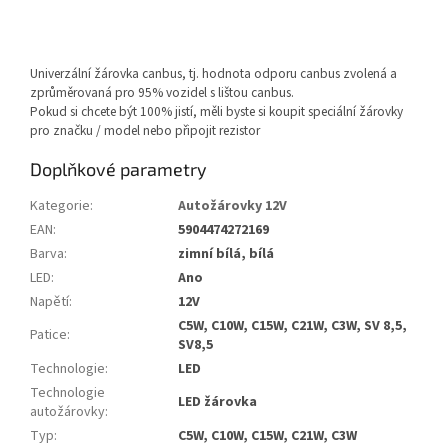
Univerzální žárovka canbus, tj. hodnota odporu canbus zvolená a
zprůměrovaná pro 95% vozidel s lištou canbus.
Pokud si chcete být 100% jistí, měli byste si koupit speciální žárovky
pro značku / model nebo připojit rezistor
Doplňkové parametry
Kategorie
:
Autožárovky 12V
EAN
:
5904474272169
Barva
:
zimní bílá, bílá
LED
:
Ano
Napětí
:
12V
C5W, C10W, C15W, C21W, C3W, SV 8,5,
Patice
:
SV8,5
Technologie
:
LED
Technologie
LED žárovka
autožárovky
:
Typ
:
C5W, C10W, C15W, C21W, C3W