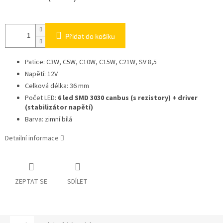
Přidat do košíku
Patice: C3W, C5W, C10W, C15W, C21W, SV 8,5
Napětí: 12V
Celková délka: 36 mm
Počet LED:
6 led SMD 3030 canbus (s rezistory) + driver
(stabilizátor napětí)
Barva: zimní bílá
Detailní informace
ZEPTAT SE
SDÍLET