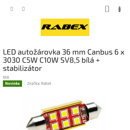
Přejít
NÁKUP
na
obsah
KOŠÍK
LED autožárovka 36 mm Canbus 6 x
3030 C5W C10W SV8,5 bílá +
stabilizátor
658
Značka:
Rabel
Novinka