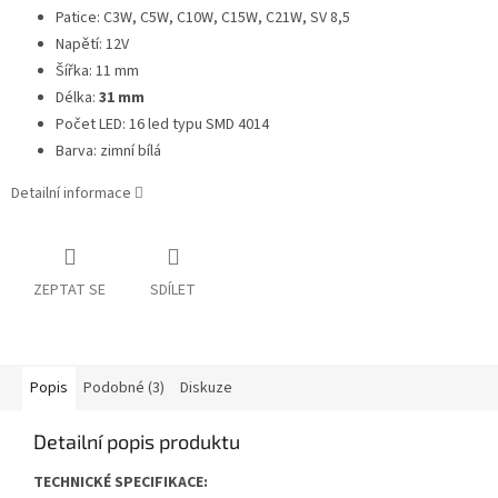
Patice: C3W, C5W, C10W, C15W, C21W, SV 8,5
Napětí: 12V
Šířka: 11 mm
Délka:
31 mm
Počet LED: 16 led typu SMD 4014
Barva: zimní bílá
Detailní informace
ZEPTAT SE
SDÍLET
Popis
Podobné (3)
Diskuze
Detailní popis produktu
TECHNICKÉ SPECIFIKACE: