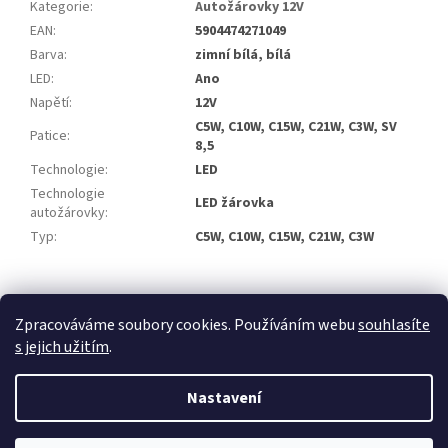
Kategorie
:
Autožárovky 12V
EAN
:
5904474271049
Barva
:
zimní bílá, bílá
LED
:
Ano
Napětí
:
12V
C5W, C10W, C15W, C21W, C3W, SV
Patice
:
8,5
Technologie
:
LED
Technologie
LED žárovka
autožárovky
:
Typ
:
C5W, C10W, C15W, C21W, C3W
Z
á
Zpracováváme soubory cookies. Používáním webu
souhlasíte
p
s jejich užitím
.
a
t
Nastavení
í
Vytvořil Shoptet