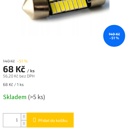
140 Kč
–51 %
140 Kč
–51 %
68 Kč
/ ks
56,20 Kč bez DPH
Měrná
68 Kč / 1 ks
cena:
Skladem
(>5 ks)
Přidat do košíku