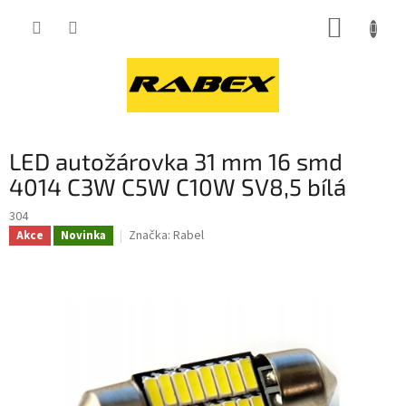
Přejít
NÁKUP
na
obsah
KOŠÍK
LED autožárovka 31 mm 16 smd
4014 C3W C5W C10W SV8,5 bílá
304
Značka:
Rabel
Akce
Novinka