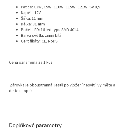
Patice: C3W, C5W, C10W, C15W, C21W, SV 8,5
Napětí: 12V
Šířka: 11 mm
Délka:
31 mm
Počet LED: 16 led typu SMD 4014
Barva světla: zimní bílá
Certifikáty: CE, RoHS
Cena oznámena za 1 kus
Žárovka je oboustranná, jestli po vložení nesvítí, vyjměte a
dejte naopak.
Doplňkové parametry