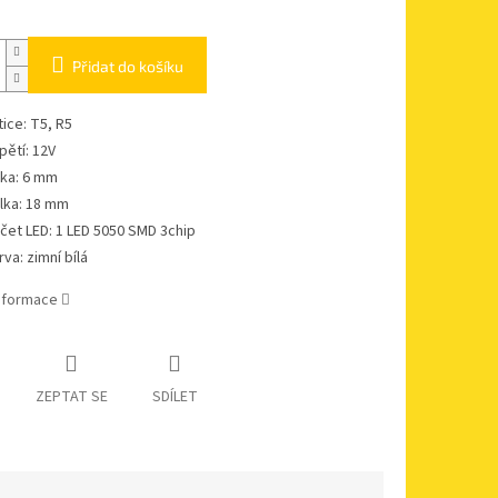
Přidat do košíku
tice: T5, R5
pětí: 12V
řka: 6 mm
lka: 18 mm
čet LED: 1 LED 5050 SMD 3chip
rva: zimní bílá
informace
ZEPTAT SE
SDÍLET