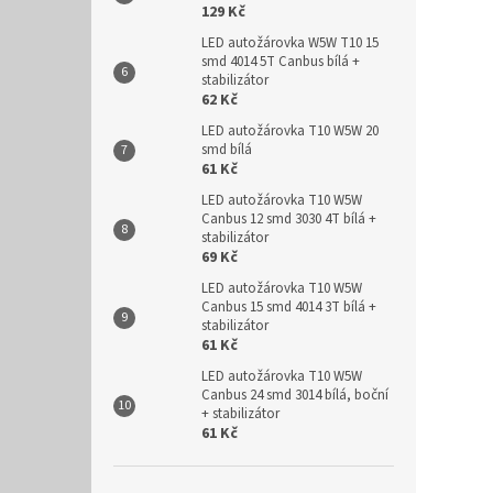
129 Kč
LED autožárovka W5W T10 15
smd 4014 5T Canbus bílá +
stabilizátor
62 Kč
LED autožárovka T10 W5W 20
smd bílá
61 Kč
LED autožárovka T10 W5W
Canbus 12 smd 3030 4T bílá +
stabilizátor
69 Kč
LED autožárovka T10 W5W
Canbus 15 smd 4014 3T bílá +
stabilizátor
61 Kč
LED autožárovka T10 W5W
Canbus 24 smd 3014 bílá, boční
+ stabilizátor
61 Kč