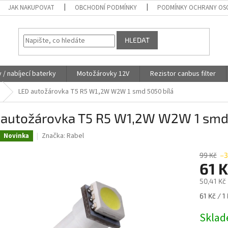
JAK NAKUPOVAT
OBCHODNÍ PODMÍNKY
PODMÍNKY OCHRANY OS
HLEDAT
y / nabíjecí baterky
Motožárovky 12V
Rezistor canbus filter
LED autožárovka T5 R5 W1,2W W2W 1 smd 5050 bílá
 autožárovka T5 R5 W1,2W W2W 1 smd 
Značka:
Rabel
Novinka
99 Kč
–
61 
50,41 Kč
Měrná
61 Kč / 1
cena:
Skla