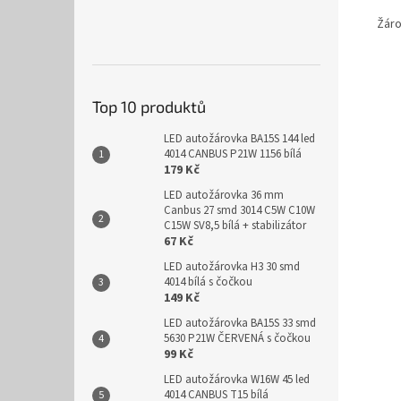
Žárov
Top 10 produktů
LED autožárovka BA15S 144 led
4014 CANBUS P21W 1156 bílá
179 Kč
LED autožárovka 36 mm
Canbus 27 smd 3014 C5W C10W
C15W SV8,5 bílá + stabilizátor
67 Kč
LED autožárovka H3 30 smd
4014 bílá s čočkou
149 Kč
LED autožárovka BA15S 33 smd
5630 P21W ČERVENÁ s čočkou
99 Kč
LED autožárovka W16W 45 led
4014 CANBUS T15 bílá