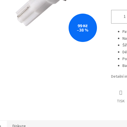
99 Kč
–38 %
Pa
Na
Ší
Dé
Po
Ba
Detailní 
TISK
s
Diskuze