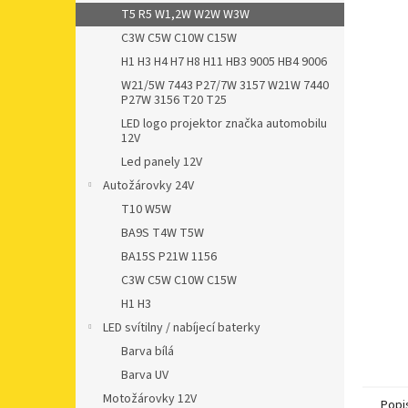
n
T5 R5 W1,2W W2W W3W
e
C3W C5W C10W C15W
l
H1 H3 H4 H7 H8 H11 HB3 9005 HB4 9006
W21/5W 7443 P27/7W 3157 W21W 7440
P27W 3156 T20 T25
LED logo projektor značka automobilu
12V
Led panely 12V
Autožárovky 24V
T10 W5W
BA9S T4W T5W
BA15S P21W 1156
C3W C5W C10W C15W
H1 H3
LED svítilny / nabíjecí baterky
Barva bílá
Barva UV
Motožárovky 12V
Popi