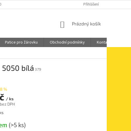
OBNÍCH ÚDAJŮ
DOPRAVA A PLATBA
Přihlášení
NÁKUPNÍ
Prázdný košík
KOŠÍK
Patice pro žárovku
Obchodní podmínky
Kontakty
5050 bílá
379
38 %
Kč
/ ks
 bez DPH
 ks
dem
(>5 ks)