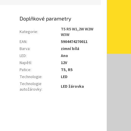
Doplňkové parametry
T5 R5 W1,2W W2W
Kategorie
:
W3W
EAN
:
5904474270011
Barva
:
zimní bílá
LED
:
Ano
Napětí
:
12V
Patice
:
T5, R5
Technologie
:
LED
Technologie
LED žárovka
autožárovky
: