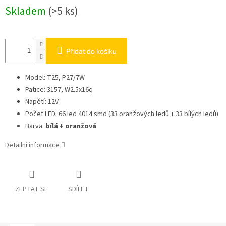
Skladem
(>5 ks)
Přidat do košíku
Model: T25, P27/7W
Patice: 3157, W2.5x16q
Napětí: 12V
Počet LED: 66 led 4014 smd (33 oranžových ledů + 33 bílých ledů)
Barva:
bílá + oranžová
Detailní informace
ZEPTAT SE
SDÍLET