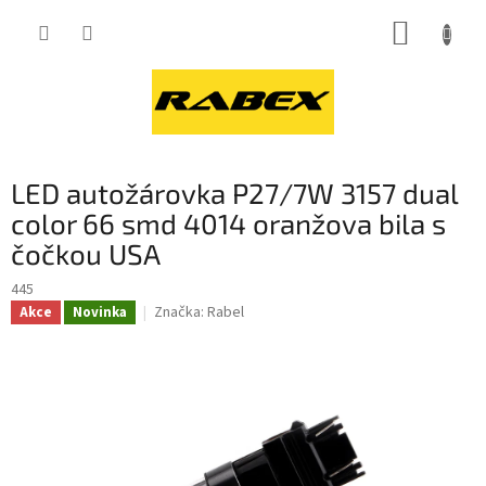
Přejít
NÁKUP
na
obsah
KOŠÍK
LED autožárovka P27/7W 3157 dual
color 66 smd 4014 oranžova bila s
čočkou USA
445
Značka:
Rabel
Akce
Novinka