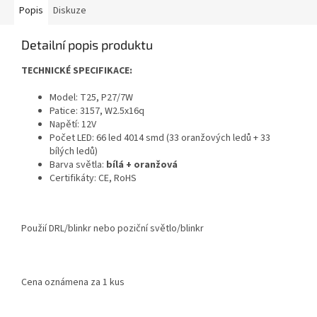
Popis
Diskuze
Detailní popis produktu
TECHNICKÉ SPECIFIKACE:
Model: T25, P27/7W
Patice: 3157, W2.5x16q
Napětí: 12V
Počet LED: 66 led 4014 smd (33 oranžových ledů + 33
bílých ledů)
Barva světla:
bílá + oranžová
Certifikáty: CE, RoHS
Použií DRL/blinkr nebo poziční světlo/blinkr
Cena oznámena za 1 kus