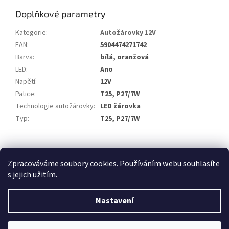
Doplňkové parametry
Kategorie
:
Autožárovky 12V
EAN
:
5904474271742
Barva
:
bílá, oranžová
LED
:
Ano
Napětí
:
12V
Patice
:
T25, P27/7W
Technologie autožárovky
:
LED žárovka
Typ
:
T25, P27/7W
Z
á
Zpracováváme soubory cookies. Používáním webu
souhlasíte
p
s jejich užitím
.
a
t
Nastavení
í
Vytvořil Shoptet